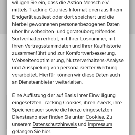
willigen Sie ein, dass die Aktion Mensch e.V.
mittels Tracking Cookies Informationen aus Ihrem
Endgerät ausliest oder dort speichert und die
hierbei gewonnenen personenbezogenen Daten
über Ihr webseiten- und geräteübergreifendes
Surfverhalten erhebt, mit Ihrer Losnummer, mit
Ihren Vertragsstammdaten und Ihrer Kaufhistorie
Bestellservice
zusammenführt und zur Komfortverbesserung,
Webseitenoptimierung, Nutzerverhaltens-Analyse
Viele unserer Materialien sind in gedruckter
und Ausspielung von personalisierter Werbung
sowie digitaler Form kostenfrei erhältlich.
verarbeitet. Hierfür können wir diese Daten auch
an Diensteanbieter weiterleiten.
Eine Auflistung der auf Basis Ihrer Einwilligung
Nach Pro
eingesetzten Tracking Cookies, ihren Zweck, ihre
Suche nach Produkten
Speicherdauer sowie die hierzu eingesetzten
Diensteanbieter finden Sie unter
Cookies
. Zu
Filtern
unserem
Datenschutzhinweis
und
Impressum
gelangen Sie hier.