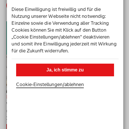
Schule für alle gestalten
Suche nach
entfernen
Diese Einwilligung ist freiwillig und für die
Nutzung unserer Webseite nicht notwendig:
Einzelne sowie die Verwendung aller Tracking
Cookies können Sie mit Klick auf den Button
„Cookie Einstellungen/ablehnen“ deaktivieren
und somit ihre Einwilligung jederzeit mit Wirkung
für die Zukunft widerrufen.
Ja, ich stimme zu
Cookie-Einstellungen­/­ablehnen
Inklusion: Schule für alle gestalten
Was ist Inklusion? Gelingensbedingungen, Material-
und Linksammlung
Mehr Infos