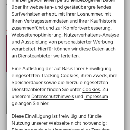
Wir zeigen Ihnen zehn Gründe, Menschen mit
über Ihr webseiten- und geräteübergreifendes
Behinderung zu beschäftigen.
Surfverhalten erhebt, mit Ihrer Losnummer, mit
Ihren Vertragsstammdaten und Ihrer Kaufhistorie
Download
zusammenführt und zur Komfortverbesserung,
Jetzt herunterladen
10 Gründe Menschen mit Behinder
Webseitenoptimierung, Nutzerverhaltens-Analyse
und Ausspielung von personalisierter Werbung
verarbeitet. Hierfür können wir diese Daten auch
an Diensteanbieter weiterleiten.
Eine Auflistung der auf Basis Ihrer Einwilligung
eingesetzten Tracking Cookies, ihren Zweck, ihre
Speicherdauer sowie die hierzu eingesetzten
Diensteanbieter finden Sie unter
Cookies
. Zu
unserem
Datenschutzhinweis
und
Impressum
gelangen Sie hier.
Diese Einwilligung ist freiwillig und für die
Nutzung unserer Webseite nicht notwendig:
Einzelne sowie die Verwendung aller Tracking