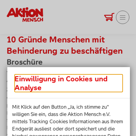
Bestellservice Startseite
Warenkorb
Produkte anz
Hauptm
10 Gründe Menschen mit
Behinderung zu beschäftigen
Broschüre
Thema
Einwilligung in Cookies und
Arbeit
Analyse
Zielgruppe
Arbeitgeber
Inhalt
Mit Klick auf den Button „Ja, ich stimme zu“
Menschen mit Behinderung einzustellen, rechnet sich
willigen Sie ein, dass die Aktion Mensch e.V.
für Sie – wirtschaftlich und strategisch. Viele
mittels Tracking Cookies Informationen aus Ihrem
Bedenken, die sich bei Arbeitgebern häufig finden,
Endgerät ausliest oder dort speichert und die
sind leicht zu zerstreuen. Ein Versuch lohnt sich also!
hierbei gewonnenen personenbezogenen Daten