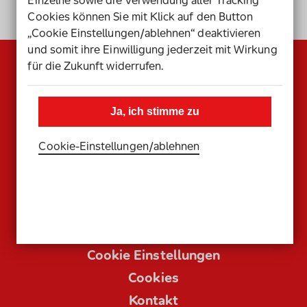
zum Seitenanfang
Cookies können Sie mit Klick auf den Button
„Cookie Einstellungen/ablehnen“ deaktivieren
und somit ihre Einwilligung jederzeit mit Wirkung
für die Zukunft widerrufen.
Ja, ich stimme zu
Cookie-Einstellungen­/­ablehnen
Datenschutz
Impressum
Cookie Einstellungen
Cookies
Kontakt