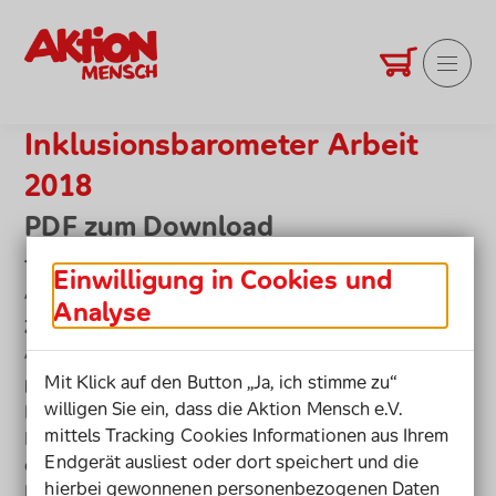
Bestellservice Startseite
Warenkorb
Produkte anz
Hauptm
Inklusionsbarometer Arbeit
2018
PDF zum Download
Thema
Einwilligung in Cookies und
Arbeit
Analyse
Zielgruppe
Arbeitgeber, Öffentlichkeit, Presse (Studien)
Mit Klick auf den Button „Ja, ich stimme zu“
Inhalt
willigen Sie ein, dass die Aktion Mensch e.V.
Ein Instrument zur Messung von Fortschritten bei der
mittels Tracking Cookies Informationen aus Ihrem
Inklusion von Menschen mit Behinderung auf dem
Endgerät ausliest oder dort speichert und die
deutschen Arbeitsmarkt. 6. Jahrgang (2018) In
hierbei gewonnenen personenbezogenen Daten
Kooperation mit Handelsblatt Research Institute.