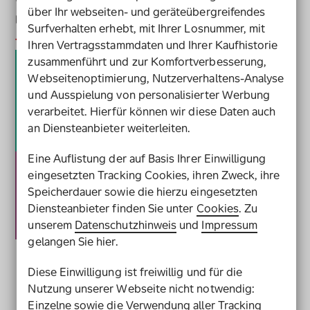
über Ihr webseiten- und geräteübergreifendes
Download
Surfverhalten erhebt, mit Ihrer Losnummer, mit
Jetzt herunterladen
Inklusionsbarometer Arbeit 2018
Ihren Vertragsstammdaten und Ihrer Kaufhistorie
zusammenführt und zur Komfortverbesserung,
Webseitenoptimierung, Nutzerverhaltens-Analyse
und Ausspielung von personalisierter Werbung
verarbeitet. Hierfür können wir diese Daten auch
an Diensteanbieter weiterleiten.
Eine Auflistung der auf Basis Ihrer Einwilligung
eingesetzten Tracking Cookies, ihren Zweck, ihre
Speicherdauer sowie die hierzu eingesetzten
Diensteanbieter finden Sie unter
Cookies
. Zu
unserem
Datenschutzhinweis
und
Impressum
gelangen Sie hier.
Diese Einwilligung ist freiwillig und für die
Nutzung unserer Webseite nicht notwendig:
zum Seitenanfang
Einzelne sowie die Verwendung aller Tracking