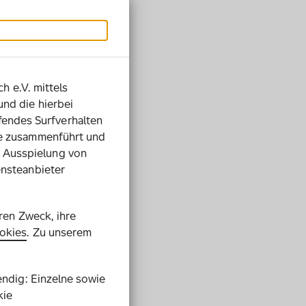
h e.V. mittels
und die hierbei
endes Surfverhalten
rie zusammenführt und
 Ausspielung von
ensteanbieter
hren Zweck, ihre
okies
. Zu unserem
endig: Einzelne sowie
kie