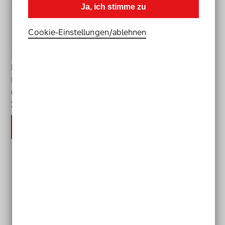
Ja, ich stimme zu
Cookie-Einstellungen­/­ablehnen
Fairplay im Netz
Eine Methodensammlung für mehr Respekt, Teilhabe
und Fairplay im Netz
Mehr Infos
Jetzt herunterladen
Fairplay Im Netz