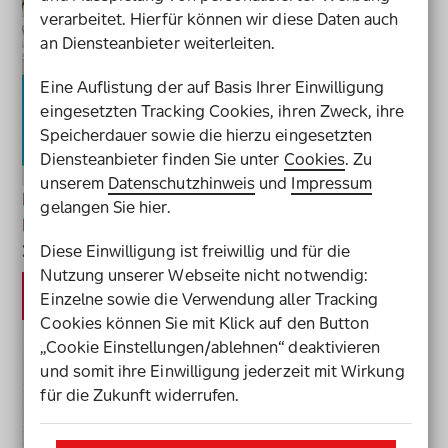
verarbeitet. Hierfür können wir diese Daten auch
an Diensteanbieter weiterleiten.
Eine Auflistung der auf Basis Ihrer Einwilligung
eingesetzten Tracking Cookies, ihren Zweck, ihre
Speicherdauer sowie die hierzu eingesetzten
Diensteanbieter finden Sie unter
Cookies
. Zu
unserem
Datenschutzhinweis
und
Impressum
Praxishandbuch Inklusion - Kommune
gelangen Sie hier.
Inklusiv (barrierefreie PDF-Version)
Diese Einwilligung ist freiwillig und für die
Mehr Infos
Nutzung unserer Webseite nicht notwendig:
Jetzt herunterladen
Praxishandbuch Inklusion - Komm
Einzelne sowie die Verwendung aller Tracking
Cookies können Sie mit Klick auf den Button
„Cookie Einstellungen/ablehnen“ deaktivieren
und somit ihre Einwilligung jederzeit mit Wirkung
für die Zukunft widerrufen.