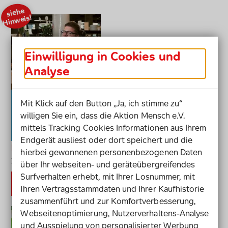
siehe
Hin
weis!
Einwilligung in Cookies und
Analyse
Mit Klick auf den Button „Ja, ich stimme zu“
willigen Sie ein, dass die Aktion Mensch e.V.
mittels Tracking Cookies Informationen aus Ihrem
Endgerät ausliest oder dort speichert und die
Neue Wege in der Fachkräftesicherung
hierbei gewonnenen personenbezogenen Daten
(siehe Hinweis!)
Mehr Infos
über Ihr webseiten- und geräteübergreifendes
Surfverhalten erhebt, mit Ihrer Losnummer, mit
Jetzt herunterladen
Neue Wege In Der Fachkräftesi
Ihren Vertragsstammdaten und Ihrer Kaufhistorie
zusammenführt und zur Komfortverbesserung,
Webseitenoptimierung, Nutzerverhaltens-Analyse
und Ausspielung von personalisierter Werbung